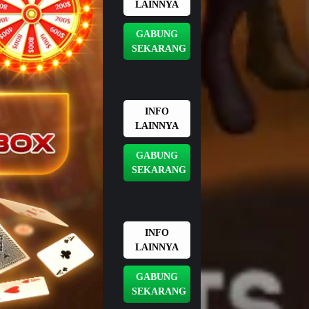
LAINNYA
GABUNG
SEKARANG
INFO
LAINNYA
GABUNG
SEKARANG
INFO
LAINNYA
GABUNG
SEKARANG