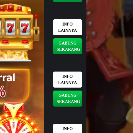
INFO
LAINNYA
GABUNG
SEKARANG
INFO
LAINNYA
GABUNG
SEKARANG
INFO