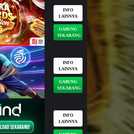
INFO
LAINNYA
GABUNG
SEKARANG
INFO
LAINNYA
GABUNG
SEKARANG
INFO
LAINNYA